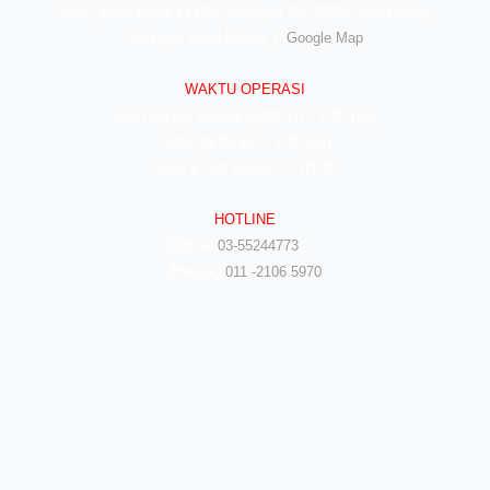
55/G, Jalan Pahat H/15H, Seksyen 15, 40200, Shah Alam,
Selangor Darul Ehsan. |
Google Map
WAKTU OPERASI
Isnin hingga Jumaat (9.00 am – 6.00 pm)
Sabtu (9.00 am – 1.00 pm)
Ahad & Cuti Umum – TUTUP
HOTLINE
(Office)
03-55244773
(Hotline)
011 -2106 5970