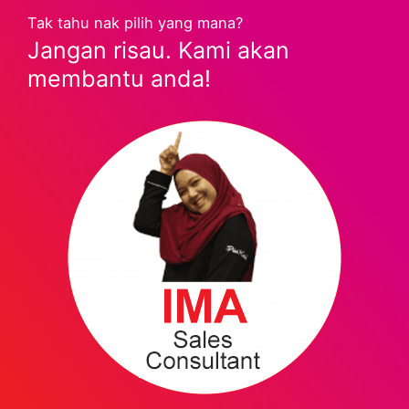
Tak tahu nak pilih yang mana?
Jangan risau. Kami akan
membantu anda!