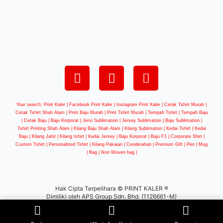
Your search: Print Kaler |
Facebook Print Kaler
| Instagram Print Kaler | Cetak Tshirt Murah |
Cetak Tshirt Shah Alam | Print Baju Murah | Print Tshirt Murah | Tempah Tshirt | Tempah Baju
| Cetak Baju | Baju Korporat | Jersi Sublimation | Jersey Sublimation | Baju Sublimation |
Tshirt Printing Shah Alam | Kilang Baju Shah Alam | Kilang Sublimation | Kedai Tshirt | Kedai
Baju | Kilang Jahit | Kilang tshirt | Kedai Jersey | Baju Korporat | Baju F1 | Corporate Shirt |
Custom Tshirt | Personalized Tshirt | Kilang Pakaian | Cenderahati | Premium Gift | Pen | Mug
| Bag | Non Woven bag |
Hak Cipta Terpelihara © PRINT KALER ®
Dimiliki oleh APS Group Sdn. Bhd. (1126661-M)
WEB DESIGN BY
BW