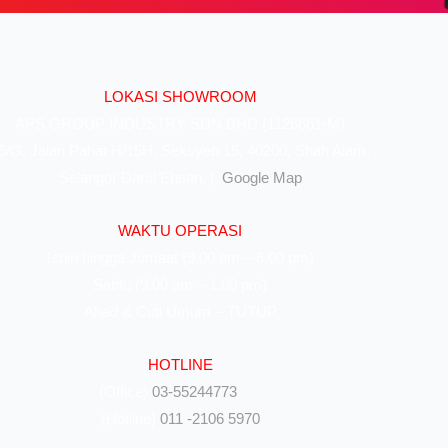
LOKASI SHOWROOM
APS GROUP INDUSTRY SDN BHD (1126661-M)
5/G, Jalan Pahat H/15H, Seksyen 15, 40200, Shah Alam,
Selangor Darul Ehsan. |
Google Map
WAKTU OPERASI
Isnin hingga Jumaat (9.00 am – 6.00 pm)
Sabtu (9.00 am – 1.00 pm)
Ahad & Cuti Umum – TUTUP
HOTLINE
(Office)
03-55244773
(Hotline)
011 -2106 5970