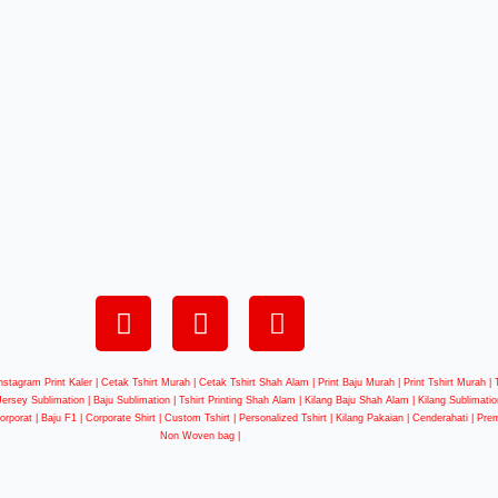
nstagram Print Kaler | Cetak Tshirt Murah | Cetak Tshirt Shah Alam | Print Baju Murah | Print Tshirt Murah 
 Jersey Sublimation | Baju Sublimation | Tshirt Printing Shah Alam | Kilang Baju Shah Alam | Kilang Sublimation
 Korporat | Baju F1 | Corporate Shirt | Custom Tshirt | Personalized Tshirt | Kilang Pakaian | Cenderahati | Pre
Non Woven bag |