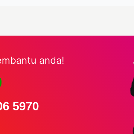
embantu anda!
06 5970