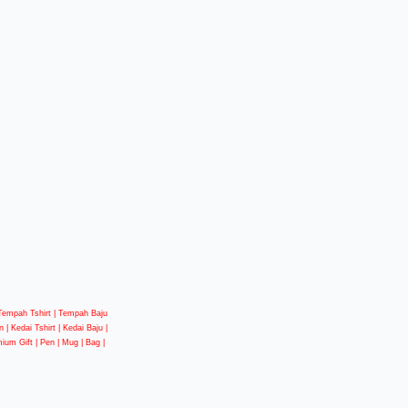
| Tempah Tshirt | Tempah Baju
 | Kedai Tshirt | Kedai Baju |
mium Gift | Pen | Mug | Bag |