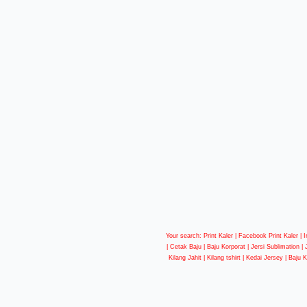
Your search: Print Kaler |
Facebook Print Kaler
| I
| Cetak Baju | Baju Korporat | Jersi Sublimation |
Kilang Jahit | Kilang tshirt | Kedai Jersey | Baju