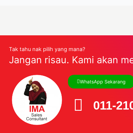
Tak tahu nak pilih yang mana?
Jangan risau. Kami akan m
WhatsApp Sekarang
011-21