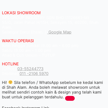
LOKASI SHOWROOM
APS GROUP INDUSTRY SDN BHD (1126661-M)
55/G, Jalan Pahat H/15H, Seksyen 15, 40200, Shah
Alam,
Selangor Darul Ehsan. |
Google Map
WAKTU OPERASI
Isnin hingga Jumaat (9.00 am – 6.00 pm)
Sabtu (9.00 am – 1.00 pm)
Ahad & Cuti Umum – TUTUP
HOTLINE
(Office)
03-55244773
(Hotline)
011 -2106 5970
Hi!
Sila telefon / WhatsApp sebelum ke kedai kami
di Shah Alam. Anda boleh melawat showroom untuk
melihat sendiri contoh kain & design yang telah kami
buat untuk pelanggan terdahulu.
Facebook
Instagram
Link