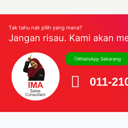
Tak tahu nak pilih yang mana?
Jangan risau. Kami akan m
WhatsApp Sekarang
011-21