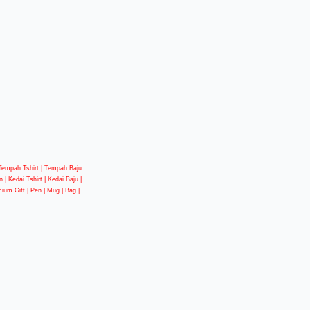
| Tempah Tshirt | Tempah Baju
 | Kedai Tshirt | Kedai Baju |
mium Gift | Pen | Mug | Bag |