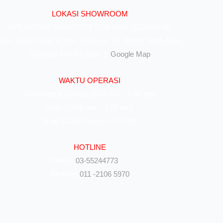
LOKASI SHOWROOM
APS GROUP INDUSTRY SDN BHD (1126661-M)
5/G, Jalan Pahat H/15H, Seksyen 15, 40200, Shah Alam,
Selangor Darul Ehsan. |
Google Map
WAKTU OPERASI
Isnin hingga Jumaat (9.00 am – 6.00 pm)
Sabtu (9.00 am – 1.00 pm)
Ahad & Cuti Umum – TUTUP
HOTLINE
(Office)
03-55244773
(Hotline)
011 -2106 5970