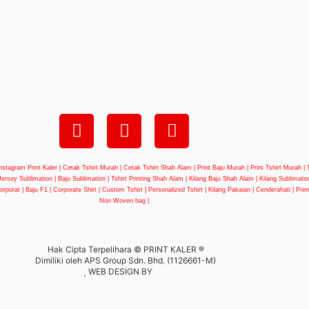
nstagram Print Kaler | Cetak Tshirt Murah | Cetak Tshirt Shah Alam | Print Baju Murah | Print Tshirt Murah 
 Jersey Sublimation | Baju Sublimation | Tshirt Printing Shah Alam | Kilang Baju Shah Alam | Kilang Sublimation
 Korporat | Baju F1 | Corporate Shirt | Custom Tshirt | Personalized Tshirt | Kilang Pakaian | Cenderahati | Pre
Non Woven bag |
Hak Cipta Terpelihara © PRINT KALER ®
Dimiliki oleh APS Group Sdn. Bhd. (1126661-M)
WEB DESIGN BY
BW