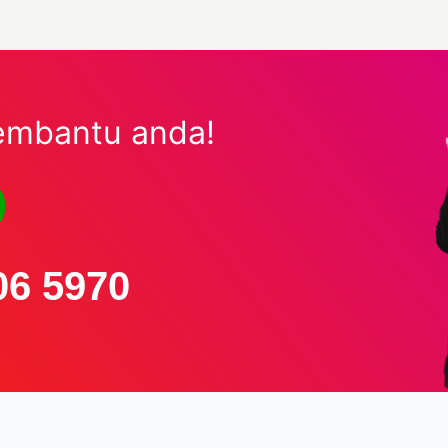
embantu anda!
06 5970