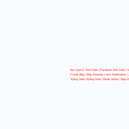
Your search: Print Kaler |
Facebook Print Kaler
| I
| Cetak Baju | Baju Korporat | Jersi Sublimation |
Kilang Jahit | Kilang tshirt | Kedai Jersey | Baju