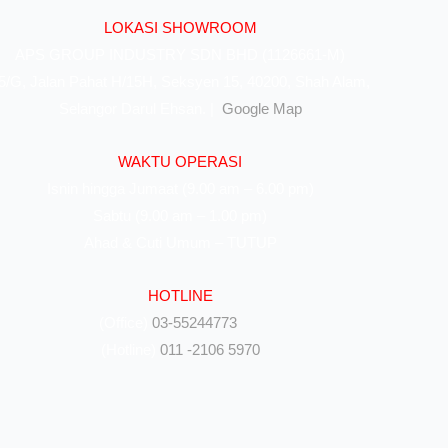
LOKASI SHOWROOM
APS GROUP INDUSTRY SDN BHD (1126661-M)
5/G, Jalan Pahat H/15H, Seksyen 15, 40200, Shah Alam,
Selangor Darul Ehsan. |
Google Map
WAKTU OPERASI
Isnin hingga Jumaat (9.00 am – 6.00 pm)
Sabtu (9.00 am – 1.00 pm)
Ahad & Cuti Umum – TUTUP
HOTLINE
(Office)
03-55244773
(Hotline)
011 -2106 5970