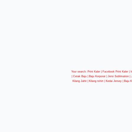
Your search: Print Kaler |
Facebook Print Kaler
| I
| Cetak Baju | Baju Korporat | Jersi Sublimation |
Kilang Jahit | Kilang tshirt | Kedai Jersey | Baju