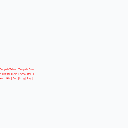
| Tempah Tshirt | Tempah Baju
 | Kedai Tshirt | Kedai Baju |
mium Gift | Pen | Mug | Bag |