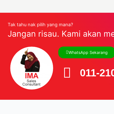
Tak tahu nak pilih yang mana?
Jangan risau. Kami akan m
WhatsApp Sekarang
011-21