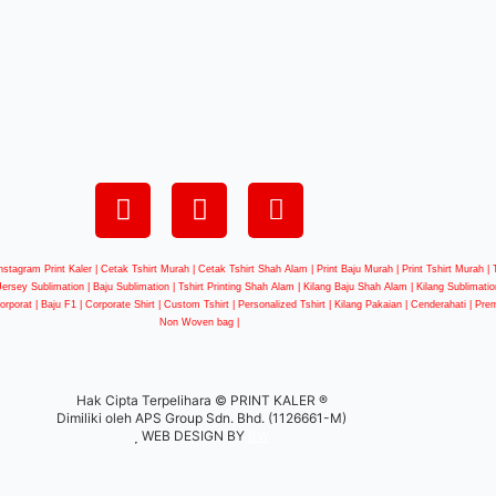
nstagram Print Kaler | Cetak Tshirt Murah | Cetak Tshirt Shah Alam | Print Baju Murah | Print Tshirt Murah 
 Jersey Sublimation | Baju Sublimation | Tshirt Printing Shah Alam | Kilang Baju Shah Alam | Kilang Sublimation
 Korporat | Baju F1 | Corporate Shirt | Custom Tshirt | Personalized Tshirt | Kilang Pakaian | Cenderahati | Pre
Non Woven bag |
Hak Cipta Terpelihara © PRINT KALER ®
Dimiliki oleh APS Group Sdn. Bhd. (1126661-M)
WEB DESIGN BY
BW