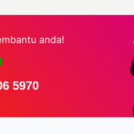
embantu anda!
06 5970