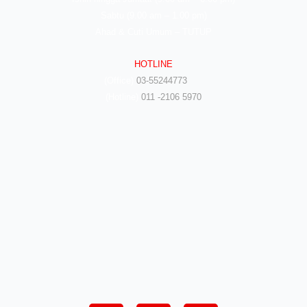
Sabtu (9.00 am – 1.00 pm)
Ahad & Cuti Umum – TUTUP
HOTLINE
(Office)
03-55244773
(Hotline)
011 -2106 5970