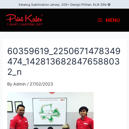
Katalog Sublimation Jersey. 200+ Design Pilihan.
KLIK SINI 🔴
MENU
60359619_2250671478349
474_142813682847658803
2_n
By
Admin
/
27/02/2023