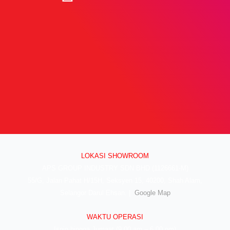
LOKASI SHOWROOM
APS GROUP INDUSTRY SDN BHD (1126661-M)
55/G, Jalan Pahat H/15H, Seksyen 15, 40200, Shah Alam,
Selangor Darul Ehsan. |
Google Map
WAKTU OPERASI
Isnin hingga Jumaat (9.00 am – 6.00 pm)