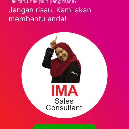
Tak tahu nak pilih yang mana?
Jangan risau. Kami akan
membantu anda!