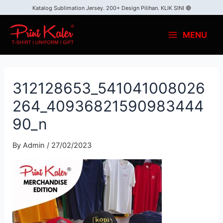
Katalog Sublimation Jersey. 200+ Design Pilihan.
KLIK SINI 🔴
MENU
312128653_541041008026
264_40936821590983444
90_n
By
Admin
/
27/02/2023