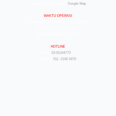
Selangor Darul Ehsan. |
Google Map
WAKTU OPERASI
Isnin hingga Jumaat (9.00 am – 6.00 pm)
Sabtu (9.00 am – 1.00 pm)
Ahad & Cuti Umum – TUTUP
HOTLINE
(Office)
03-55244773
(Hotline)
011 -2106 5970