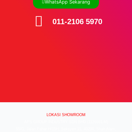
WhatsApp Sekarang
011-2106 5970
LOKASI SHOWROOM
APS GROUP INDUSTRY SDN BHD (1126661-M)
55/G, Jalan Pahat H/15H, Seksyen 15, 40200, Shah Alam,