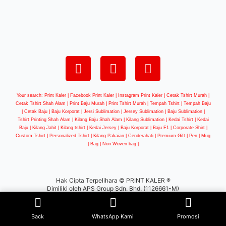
Your search: Print Kaler |
Facebook Print Kaler
| Instagram Print Kaler | Cetak Tshirt Murah |
Cetak Tshirt Shah Alam | Print Baju Murah | Print Tshirt Murah | Tempah Tshirt | Tempah Baju
| Cetak Baju | Baju Korporat | Jersi Sublimation | Jersey Sublimation | Baju Sublimation |
Tshirt Printing Shah Alam | Kilang Baju Shah Alam | Kilang Sublimation | Kedai Tshirt | Kedai
Baju | Kilang Jahit | Kilang tshirt | Kedai Jersey | Baju Korporat | Baju F1 | Corporate Shirt |
Custom Tshirt | Personalized Tshirt | Kilang Pakaian | Cenderahati | Premium Gift | Pen | Mug
| Bag | Non Woven bag |
Hak Cipta Terpelihara © PRINT KALER ®
Dimiliki oleh APS Group Sdn. Bhd. (1126661-M)
WEB DESIGN BY
BW
Back
WhatsApp Kami
Promosi