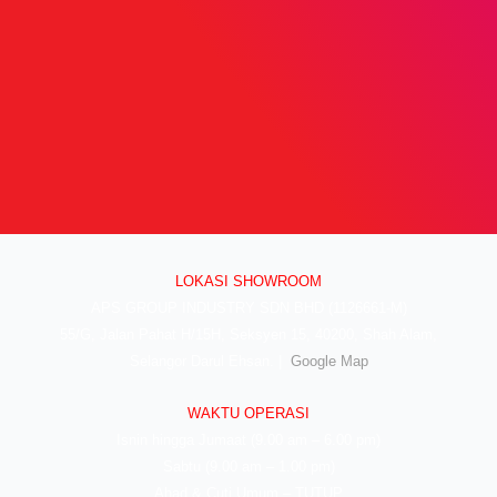
LOKASI SHOWROOM
APS GROUP INDUSTRY SDN BHD (1126661-M)
55/G, Jalan Pahat H/15H, Seksyen 15, 40200, Shah Alam,
Selangor Darul Ehsan. |
Google Map
WAKTU OPERASI
Isnin hingga Jumaat (9.00 am – 6.00 pm)
Sabtu (9.00 am – 1.00 pm)
Ahad & Cuti Umum – TUTUP