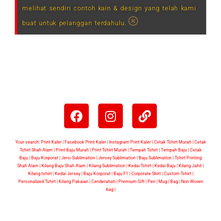
melihat sendiri contoh kain & design yang telah kami
buat untuk pelanggan terdahulu.
Your search: Print Kaler |
Facebook Print Kaler
| Instagram Print Kaler | Cetak Tshirt Murah | Cetak
Tshirt Shah Alam | Print Baju Murah | Print Tshirt Murah | Tempah Tshirt | Tempah Baju | Cetak
Baju | Baju Korporat | Jersi Sublimation | Jersey Sublimation | Baju Sublimation | Tshirt Printing
Shah Alam | Kilang Baju Shah Alam | Kilang Sublimation | Kedai Tshirt | Kedai Baju | Kilang Jahit |
Kilang tshirt | Kedai Jersey | Baju Korporat | Baju F1 | Corporate Shirt | Custom Tshirt |
Personalized Tshirt | Kilang Pakaian | Cenderahati | Premium Gift | Pen | Mug | Bag | Non Woven
bag |