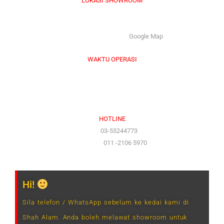
LOKASI SHOWROOM
APS GROUP INDUSTRY SDN BHD (1126661-M)
55/G, Jalan Pahat H/15H, Seksyen 15, 40200, Shah Alam,
Selangor Darul Ehsan. |
Google Map
WAKTU OPERASI
Isnin hingga Jumaat (9.00 am – 6.00 pm)
Sabtu (9.00 am – 1.00 pm)
Ahad & Cuti Umum – TUTUP
HOTLINE
(Office)
03-55244773
(Hotline)
011 -2106 5970
Hi!
Sila telefon / WhatsApp sebelum ke kedai kami di
Shah Alam. Anda boleh melawat showroom untuk