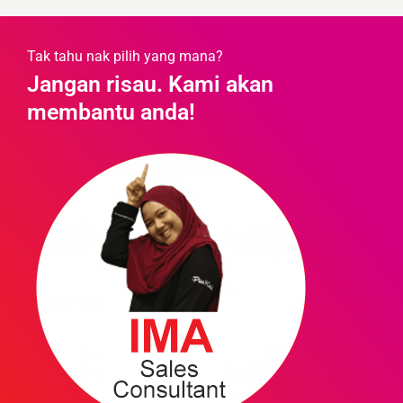
Tak tahu nak pilih yang mana?
Jangan risau. Kami akan
membantu anda!