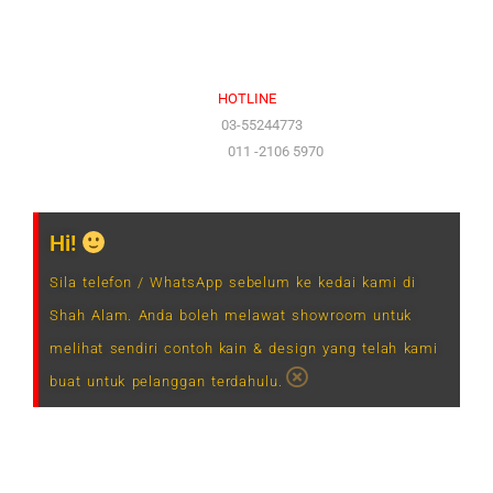
Sabtu (9.00 am – 1.00 pm)
Ahad & Cuti Umum – TUTUP
HOTLINE
(Office)
03-55244773
(Hotline)
011 -2106 5970
Hi!
Sila telefon / WhatsApp sebelum ke kedai kami di
Shah Alam. Anda boleh melawat showroom untuk
melihat sendiri contoh kain & design yang telah kami
buat untuk pelanggan terdahulu.