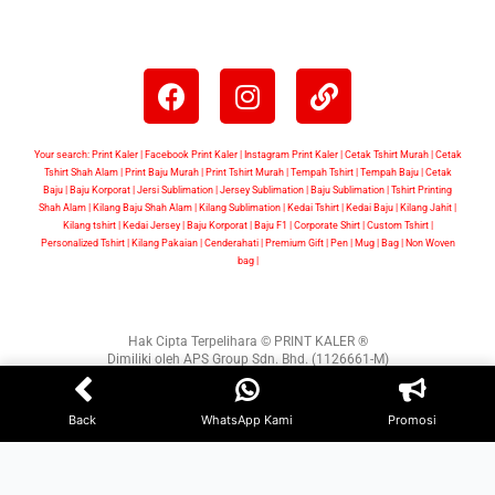
Your search: Print Kaler |
Facebook Print Kaler
| Instagram Print Kaler | Cetak Tshirt Murah | Cetak
Tshirt Shah Alam | Print Baju Murah | Print Tshirt Murah | Tempah Tshirt | Tempah Baju | Cetak
Baju | Baju Korporat | Jersi Sublimation | Jersey Sublimation | Baju Sublimation | Tshirt Printing
Shah Alam | Kilang Baju Shah Alam | Kilang Sublimation | Kedai Tshirt | Kedai Baju | Kilang Jahit |
Kilang tshirt | Kedai Jersey | Baju Korporat | Baju F1 | Corporate Shirt | Custom Tshirt |
Personalized Tshirt | Kilang Pakaian | Cenderahati | Premium Gift | Pen | Mug | Bag | Non Woven
bag |
Hak Cipta Terpelihara © PRINT KALER ®
Dimiliki oleh APS Group Sdn. Bhd. (1126661-M)
WEB DESIGN BY
BW
Back
WhatsApp Kami
Promosi