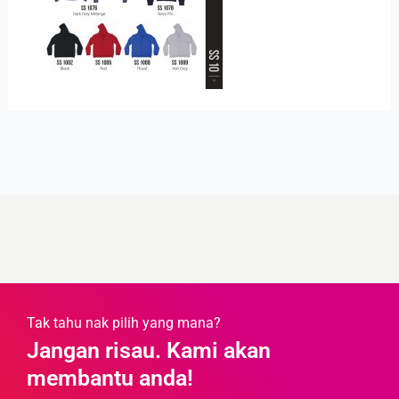
Tak tahu nak pilih yang mana?
Jangan risau. Kami akan
membantu anda!