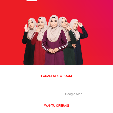
LOKASI SHOWROOM
APS GROUP INDUSTRY SDN BHD (1126661-M)
55/G, Jalan Pahat H/15H, Seksyen 15, 40200, Shah Alam,
Selangor Darul Ehsan. |
Google Map
WAKTU OPERASI
Isnin hingga Jumaat (9.00 am – 6.00 pm)