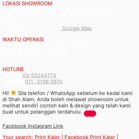
LOKASI SHOWROOM
APS GROUP INDUSTRY SDN BHD (1126661-M)
55/G, Jalan Pahat H/15H, Seksyen 15, 40200, Shah
Alam,
Selangor Darul Ehsan. |
Google Map
WAKTU OPERASI
Isnin hingga Jumaat (9.00 am – 6.00 pm)
Sabtu (9.00 am – 1.00 pm)
Ahad & Cuti Umum – TUTUP
HOTLINE
(Office)
03-55244773
(Hotline)
011 -2106 5970
Hi!
Sila telefon / WhatsApp sebelum ke kedai kami
di Shah Alam. Anda boleh melawat showroom untuk
melihat sendiri contoh kain & design yang telah kami
buat untuk pelanggan terdahulu.
Facebook
Instagram
Link
Your search: Print Kaler |
Facebook Print Kaler
|