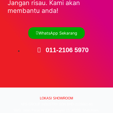
Jangan risau. Kami akan
membantu anda!
WhatsApp Sekarang
011-2106 5970
LOKASI SHOWROOM
APS GROUP INDUSTRY SDN BHD (1126661-M)
55/G, Jalan Pahat H/15H, Seksyen 15, 40200, Shah Alam,