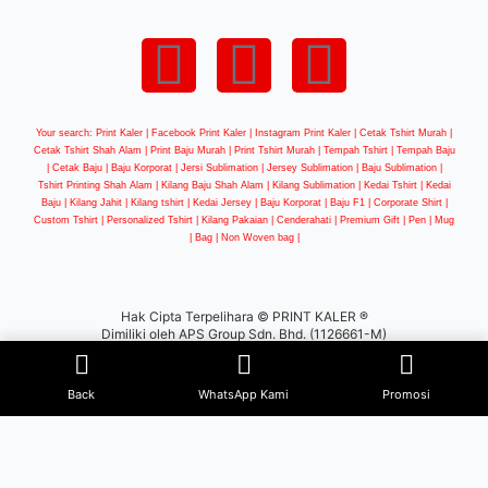
Your search: Print Kaler |
Facebook Print Kaler
| Instagram Print Kaler | Cetak Tshirt Murah |
Cetak Tshirt Shah Alam | Print Baju Murah | Print Tshirt Murah | Tempah Tshirt | Tempah Baju
| Cetak Baju | Baju Korporat | Jersi Sublimation | Jersey Sublimation | Baju Sublimation |
Tshirt Printing Shah Alam | Kilang Baju Shah Alam | Kilang Sublimation | Kedai Tshirt | Kedai
Baju | Kilang Jahit | Kilang tshirt | Kedai Jersey | Baju Korporat | Baju F1 | Corporate Shirt |
Custom Tshirt | Personalized Tshirt | Kilang Pakaian | Cenderahati | Premium Gift | Pen | Mug
| Bag | Non Woven bag |
Hak Cipta Terpelihara © PRINT KALER ®
Dimiliki oleh APS Group Sdn. Bhd. (1126661-M)
WEB DESIGN BY
BW
Back
WhatsApp Kami
Promosi
×