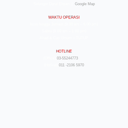
Selangor Darul Ehsan. |
Google Map
WAKTU OPERASI
Isnin hingga Jumaat (9.00 am – 6.00 pm)
Sabtu (9.00 am – 1.00 pm)
Ahad & Cuti Umum – TUTUP
HOTLINE
(Office)
03-55244773
(Hotline)
011 -2106 5970