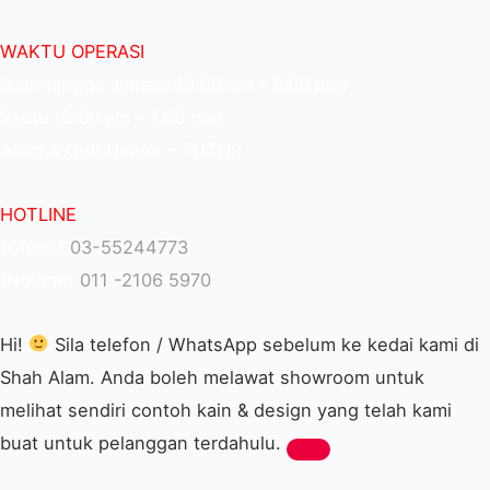
WAKTU OPERASI
Isnin hingga Jumaat (9.00 am – 6.00 pm)
Sabtu (9.00 am – 1.00 pm)
Ahad & Cuti Umum – TUTUP
HOTLINE
(Office)
03-55244773
(Hotline)
011 -2106 5970
Hi!
Sila telefon / WhatsApp sebelum ke kedai kami di
Shah Alam. Anda boleh melawat showroom untuk
melihat sendiri contoh kain & design yang telah kami
buat untuk pelanggan terdahulu.