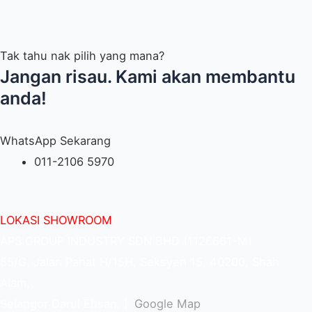
Tak tahu nak pilih yang mana?
Jangan risau. Kami akan membantu
anda!
WhatsApp Sekarang
011-2106 5970
LOKASI SHOWROOM
APS GROUP INDUSTRY SDN BHD (1126661-M)
55/G, Jalan Pahat H/15H, Seksyen 15, 40200, Shah
Alam,
Selangor Darul Ehsan. |
Google Map