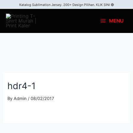
Skip
Katalog Sublimation Jersey. 200+ Design Pilihan.
KLIK SINI 🔴
to
MENU
content
Main
Menu
hdr4-1
By
Admin
/
08/02/2017