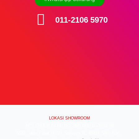
011-2106 5970
LOKASI SHOWROOM
APS GROUP INDUSTRY SDN BHD (1126661-M)
55/G, Jalan Pahat H/15H, Seksyen 15, 40200, Shah Alam,