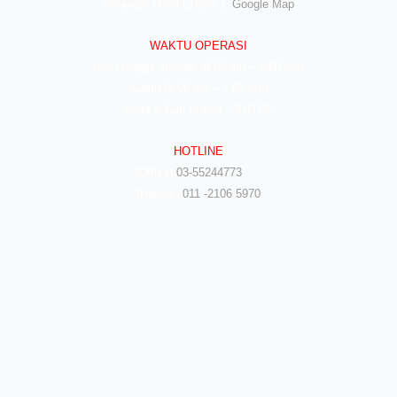
Selangor Darul Ehsan. |
Google Map
WAKTU OPERASI
Isnin hingga Jumaat (9.00 am – 6.00 pm)
Sabtu (9.00 am – 1.00 pm)
Ahad & Cuti Umum – TUTUP
HOTLINE
(Office)
03-55244773
(Hotline)
011 -2106 5970