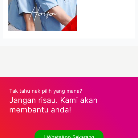
Tak tahu nak pilih yang mana?
Jangan risau. Kami akan
membantu anda!
WhatsApp Sekarang