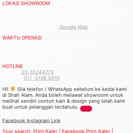
LOKASI SHOWROOM
APS GROUP INDUSTRY SDN BHD (1126661-M)
55/G, Jalan Pahat H/15H, Seksyen 15, 40200, Shah
Alam,
Selangor Darul Ehsan. |
Google Map
WAKTU OPERASI
Isnin hingga Jumaat (9.00 am – 6.00 pm)
Sabtu (9.00 am – 1.00 pm)
Ahad & Cuti Umum – TUTUP
HOTLINE
(Office)
03-55244773
(Hotline)
011 -2106 5970
Hi!
Sila telefon / WhatsApp sebelum ke kedai kami
di Shah Alam. Anda boleh melawat showroom untuk
melihat sendiri contoh kain & design yang telah kami
buat untuk pelanggan terdahulu.
Facebook
Instagram
Link
Your search: Print Kaler |
Facebook Print Kaler
|