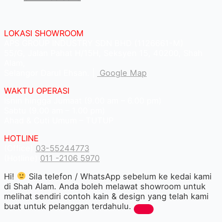
LOKASI SHOWROOM
APS GROUP INDUSTRY SDN BHD (1126661-M)
55/G, Jalan Pahat H/15H, Seksyen 15, 40200, Shah
Alam,
Selangor Darul Ehsan. |
Google Map
WAKTU OPERASI
Isnin hingga Jumaat (9.00 am – 6.00 pm)
Sabtu (9.00 am – 1.00 pm)
Ahad & Cuti Umum – TUTUP
HOTLINE
(Office)
03-55244773
(Hotline)
011 -2106 5970
Hi!
Sila telefon / WhatsApp sebelum ke kedai kami
di Shah Alam. Anda boleh melawat showroom untuk
melihat sendiri contoh kain & design yang telah kami
buat untuk pelanggan terdahulu.