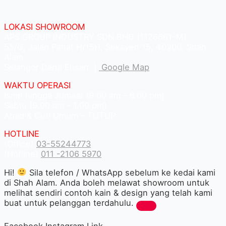
LOKASI SHOWROOM
APS GROUP INDUSTRY SDN BHD (1126661-M)
55/G, Jalan Pahat H/15H, Seksyen 15, 40200, Shah
Alam,
Selangor Darul Ehsan. |
Google Map
WAKTU OPERASI
Isnin hingga Jumaat (9.00 am – 6.00 pm)
Sabtu (9.00 am – 1.00 pm)
Ahad & Cuti Umum – TUTUP
HOTLINE
(Office)
03-55244773
(Hotline)
011 -2106 5970
Hi!
Sila telefon / WhatsApp sebelum ke kedai kami
di Shah Alam. Anda boleh melawat showroom untuk
melihat sendiri contoh kain & design yang telah kami
buat untuk pelanggan terdahulu.
Facebook
Instagram
Link