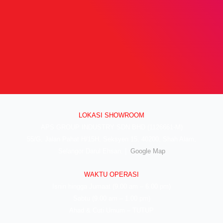
LOKASI SHOWROOM
APS GROUP INDUSTRY SDN BHD (1126661-M)
55/G, Jalan Pahat H/15H, Seksyen 15, 40200, Shah Alam,
Selangor Darul Ehsan. |
Google Map
WAKTU OPERASI
Isnin hingga Jumaat (9.00 am – 6.00 pm)
Sabtu (9.00 am – 1.00 pm)
Ahad & Cuti Umum – TUTUP