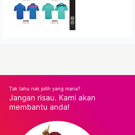
Tak tahu nak pilih yang mana?
Jangan risau. Kami akan
membantu anda!