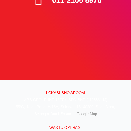
011-2106 5970
LOKASI SHOWROOM
APS GROUP INDUSTRY SDN BHD (1126661-M)
55/G, Jalan Pahat H/15H, Seksyen 15, 40200, Shah Alam,
Selangor Darul Ehsan. |
Google Map
WAKTU OPERASI