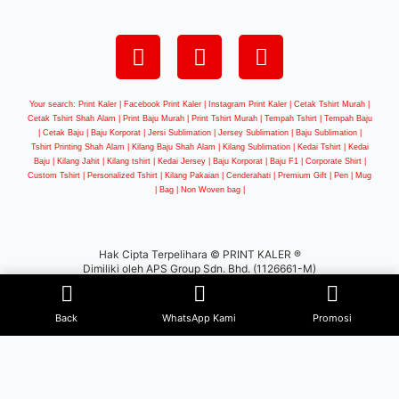
Your search: Print Kaler |
Facebook Print Kaler
| Instagram Print Kaler | Cetak Tshirt Murah |
Cetak Tshirt Shah Alam | Print Baju Murah | Print Tshirt Murah | Tempah Tshirt | Tempah Baju
| Cetak Baju | Baju Korporat | Jersi Sublimation | Jersey Sublimation | Baju Sublimation |
Tshirt Printing Shah Alam | Kilang Baju Shah Alam | Kilang Sublimation | Kedai Tshirt | Kedai
Baju | Kilang Jahit | Kilang tshirt | Kedai Jersey | Baju Korporat | Baju F1 | Corporate Shirt |
Custom Tshirt | Personalized Tshirt | Kilang Pakaian | Cenderahati | Premium Gift | Pen | Mug
| Bag | Non Woven bag |
Hak Cipta Terpelihara © PRINT KALER ®
Dimiliki oleh APS Group Sdn. Bhd. (1126661-M)
WEB DESIGN BY
BW
Back
WhatsApp Kami
Promosi
×