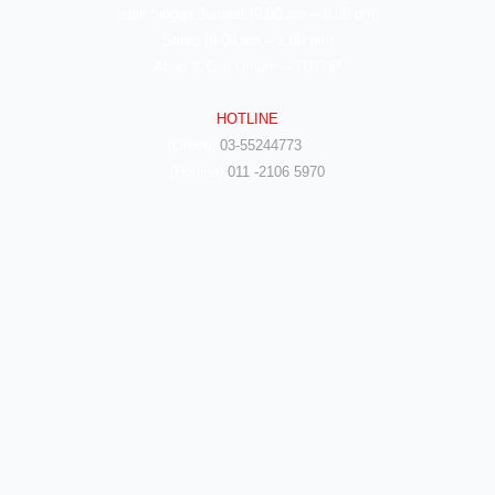
Isnin hingga Jumaat (9.00 am – 6.00 pm)
Sabtu (9.00 am – 1.00 pm)
Ahad & Cuti Umum – TUTUP
HOTLINE
(Office)
03-55244773
(Hotline)
011 -2106 5970