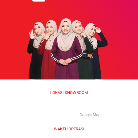
LOKASI SHOWROOM
APS GROUP INDUSTRY SDN BHD (1126661-M)
55/G, Jalan Pahat H/15H, Seksyen 15, 40200, Shah Alam,
Selangor Darul Ehsan. |
Google Map
WAKTU OPERASI
Isnin hingga Jumaat (9.00 am – 6.00 pm)