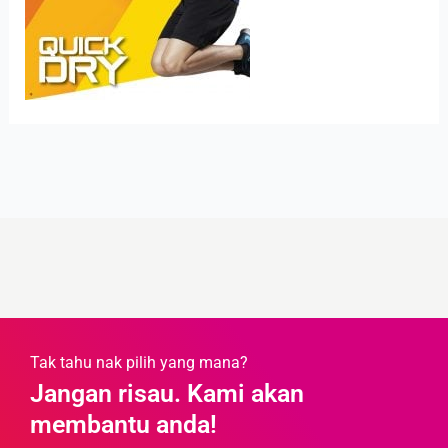
Tak tahu nak pilih yang mana?
Jangan risau. Kami akan
membantu anda!