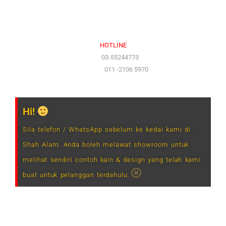
Sabtu (9.00 am – 1.00 pm)
Ahad & Cuti Umum – TUTUP
HOTLINE
(Office)
03-55244773
(Hotline)
011 -2106 5970
Hi!
Sila telefon / WhatsApp sebelum ke kedai kami di
Shah Alam. Anda boleh melawat showroom untuk
melihat sendiri contoh kain & design yang telah kami
buat untuk pelanggan terdahulu.