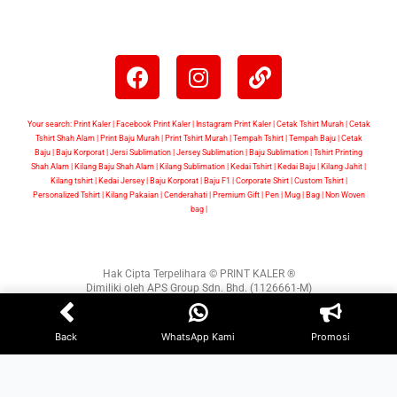
Your search: Print Kaler |
Facebook Print Kaler
| Instagram Print Kaler | Cetak Tshirt Murah | Cetak
Tshirt Shah Alam | Print Baju Murah | Print Tshirt Murah | Tempah Tshirt | Tempah Baju | Cetak
Baju | Baju Korporat | Jersi Sublimation | Jersey Sublimation | Baju Sublimation | Tshirt Printing
Shah Alam | Kilang Baju Shah Alam | Kilang Sublimation | Kedai Tshirt | Kedai Baju | Kilang Jahit |
Kilang tshirt | Kedai Jersey | Baju Korporat | Baju F1 | Corporate Shirt | Custom Tshirt |
Personalized Tshirt | Kilang Pakaian | Cenderahati | Premium Gift | Pen | Mug | Bag | Non Woven
bag |
Hak Cipta Terpelihara © PRINT KALER ®
Dimiliki oleh APS Group Sdn. Bhd. (1126661-M)
WEB DESIGN BY
BW
Back
WhatsApp Kami
Promosi