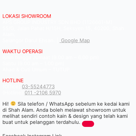
LOKASI SHOWROOM
APS GROUP INDUSTRY SDN BHD (1126661-M)
55/G, Jalan Pahat H/15H, Seksyen 15, 40200, Shah
Alam,
Selangor Darul Ehsan. |
Google Map
WAKTU OPERASI
Isnin hingga Jumaat (9.00 am – 6.00 pm)
Sabtu (9.00 am – 1.00 pm)
Ahad & Cuti Umum – TUTUP
HOTLINE
(Office)
03-55244773
(Hotline)
011 -2106 5970
Hi!
Sila telefon / WhatsApp sebelum ke kedai kami
di Shah Alam. Anda boleh melawat showroom untuk
melihat sendiri contoh kain & design yang telah kami
buat untuk pelanggan terdahulu.
Facebook
Instagram
Link