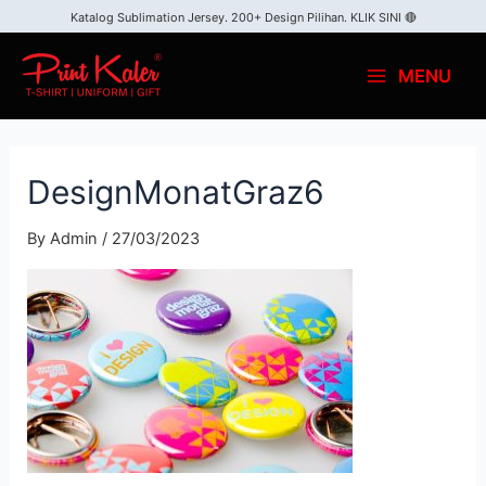
Katalog Sublimation Jersey. 200+ Design Pilihan.
KLIK SINI 🔴
MENU
DesignMonatGraz6
By
Admin
/
27/03/2023