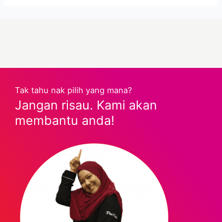
Tak tahu nak pilih yang mana?
Jangan risau. Kami akan
membantu anda!