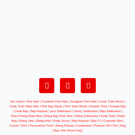
Your search: Print Kaler |
Facebook Print Kaler
| Instagram Print Kaler | Cetak Tshirt Murah |
Cetak Tshirt Shah Alam | Print Baju Murah | Print Tshirt Murah | Tempah Tshirt | Tempah Baju
| Cetak Baju | Baju Korporat | Jersi Sublimation | Jersey Sublimation | Baju Sublimation |
Tshirt Printing Shah Alam | Kilang Baju Shah Alam | Kilang Sublimation | Kedai Tshirt | Kedai
Baju | Kilang Jahit | Kilang tshirt | Kedai Jersey | Baju Korporat | Baju F1 | Corporate Shirt |
Custom Tshirt | Personalized Tshirt | Kilang Pakaian | Cenderahati | Premium Gift | Pen | Mug
| Bag | Non Woven bag |