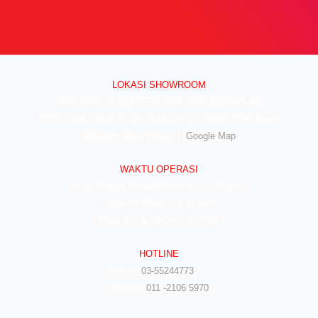
LOKASI SHOWROOM
APS GROUP INDUSTRY SDN BHD (1126661-M)
55/G, Jalan Pahat H/15H, Seksyen 15, 40200, Shah Alam,
Selangor Darul Ehsan. |
Google Map
WAKTU OPERASI
Isnin hingga Jumaat (9.00 am – 6.00 pm)
Sabtu (9.00 am – 1.00 pm)
Ahad & Cuti Umum – TUTUP
HOTLINE
(Office)
03-55244773
(Hotline)
011 -2106 5970