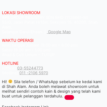
LOKASI SHOWROOM
APS GROUP INDUSTRY SDN BHD (1126661-M)
55/G, Jalan Pahat H/15H, Seksyen 15, 40200, Shah
Alam,
Selangor Darul Ehsan. |
Google Map
WAKTU OPERASI
Isnin hingga Jumaat (9.00 am – 6.00 pm)
Sabtu (9.00 am – 1.00 pm)
Ahad & Cuti Umum – TUTUP
HOTLINE
(Office)
03-55244773
(Hotline)
011 -2106 5970
Hi!
Sila telefon / WhatsApp sebelum ke kedai kami
di Shah Alam. Anda boleh melawat showroom untuk
melihat sendiri contoh kain & design yang telah kami
buat untuk pelanggan terdahulu.
Facebook
Instagram
Link