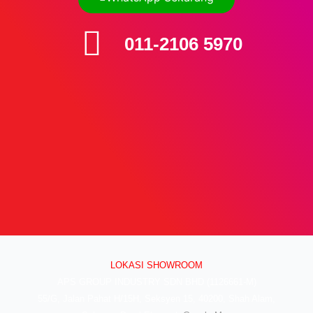
011-2106 5970
LOKASI SHOWROOM
APS GROUP INDUSTRY SDN BHD (1126661-M)
55/G, Jalan Pahat H/15H, Seksyen 15, 40200, Shah Alam,