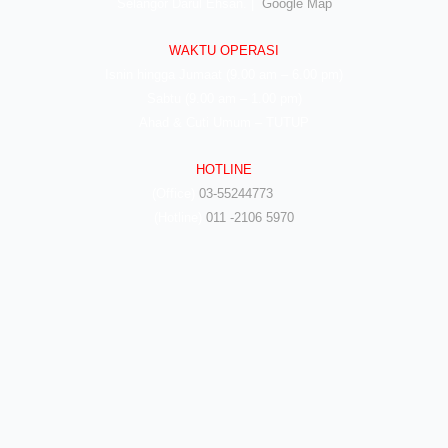
Selangor Darul Ehsan. |
Google Map
WAKTU OPERASI
Isnin hingga Jumaat (9.00 am – 6.00 pm)
Sabtu (9.00 am – 1.00 pm)
Ahad & Cuti Umum – TUTUP
HOTLINE
(Office)
03-55244773
(Hotline)
011 -2106 5970