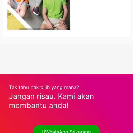
Tak tahu nak pilih yang mana?
Jangan risau. Kami akan
membantu anda!
WhatsApp Sekarang