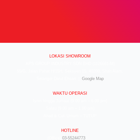
LOKASI SHOWROOM
APS GROUP INDUSTRY SDN BHD (1126661-M)
55/G, Jalan Pahat H/15H, Seksyen 15, 40200, Shah Alam,
Selangor Darul Ehsan. |
Google Map
WAKTU OPERASI
Isnin hingga Jumaat (9.00 am – 6.00 pm)
Sabtu (9.00 am – 1.00 pm)
Ahad & Cuti Umum – TUTUP
HOTLINE
(Office)
03-55244773