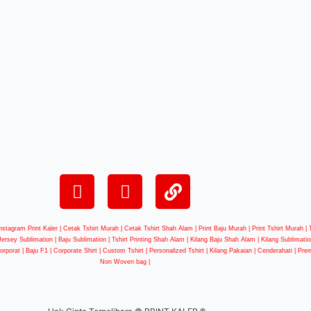
nstagram Print Kaler | Cetak Tshirt Murah | Cetak Tshirt Shah Alam | Print Baju Murah | Print Tshirt Murah 
 Jersey Sublimation | Baju Sublimation | Tshirt Printing Shah Alam | Kilang Baju Shah Alam | Kilang Sublimation
 Korporat | Baju F1 | Corporate Shirt | Custom Tshirt | Personalized Tshirt | Kilang Pakaian | Cenderahati | Pre
Non Woven bag |