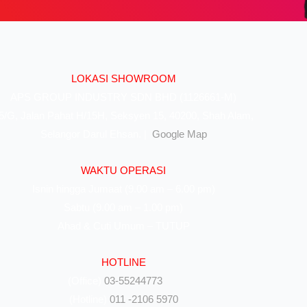
LOKASI SHOWROOM
APS GROUP INDUSTRY SDN BHD (1126661-M)
5/G, Jalan Pahat H/15H, Seksyen 15, 40200, Shah Alam,
Selangor Darul Ehsan. |
Google Map
WAKTU OPERASI
Isnin hingga Jumaat (9.00 am – 6.00 pm)
Sabtu (9.00 am – 1.00 pm)
Ahad & Cuti Umum – TUTUP
HOTLINE
(Office)
03-55244773
(Hotline)
011 -2106 5970