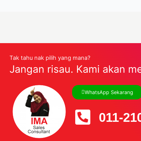
Tak tahu nak pilih yang mana?
Jangan risau. Kami akan m
WhatsApp Sekarang
011-21