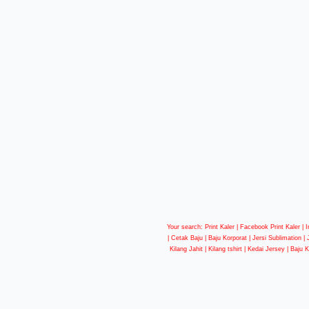
Your search: Print Kaler |
Facebook Print Kaler
| I
| Cetak Baju | Baju Korporat | Jersi Sublimation |
Kilang Jahit | Kilang tshirt | Kedai Jersey | Baju