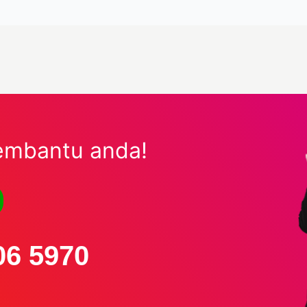
embantu anda!
06 5970