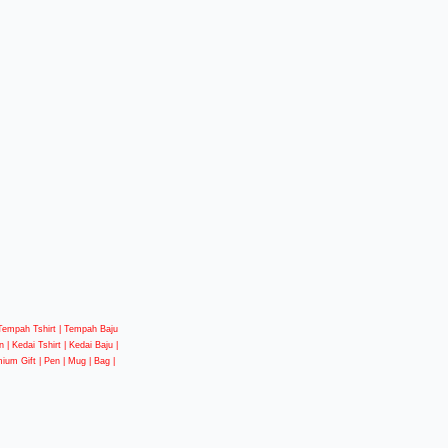
| Tempah Tshirt | Tempah Baju
 | Kedai Tshirt | Kedai Baju |
mium Gift | Pen | Mug | Bag |