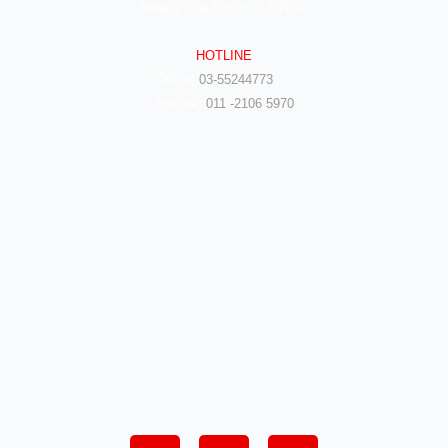
Ahad & Cuti Umum – TUTUP
HOTLINE
(Office)
03-55244773
(Hotline)
011 -2106 5970