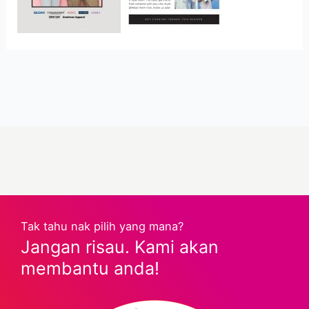
Tak tahu nak pilih yang mana?
Jangan risau. Kami akan
membantu anda!