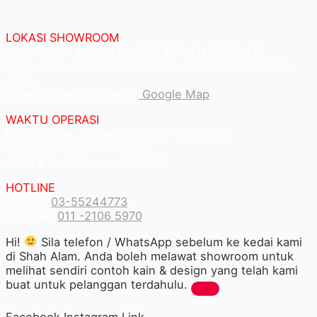
LOKASI SHOWROOM
APS GROUP INDUSTRY SDN BHD (1126661-M)
55/G, Jalan Pahat H/15H, Seksyen 15, 40200, Shah
Alam,
Selangor Darul Ehsan. |
Google Map
WAKTU OPERASI
Isnin hingga Jumaat (9.00 am – 6.00 pm)
Sabtu (9.00 am – 1.00 pm)
Ahad & Cuti Umum – TUTUP
HOTLINE
(Office)
03-55244773
(Hotline)
011 -2106 5970
Hi!
Sila telefon / WhatsApp sebelum ke kedai kami
di Shah Alam. Anda boleh melawat showroom untuk
melihat sendiri contoh kain & design yang telah kami
buat untuk pelanggan terdahulu.
Facebook
Instagram
Link