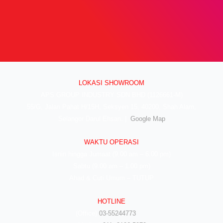
LOKASI SHOWROOM
APS GROUP INDUSTRY SDN BHD (1126661-M)
55/G, Jalan Pahat H/15H, Seksyen 15, 40200, Shah Alam,
Selangor Darul Ehsan. |
Google Map
WAKTU OPERASI
Isnin hingga Jumaat (9.00 am – 6.00 pm)
Sabtu (9.00 am – 1.00 pm)
Ahad & Cuti Umum – TUTUP
HOTLINE
(Office)
03-55244773