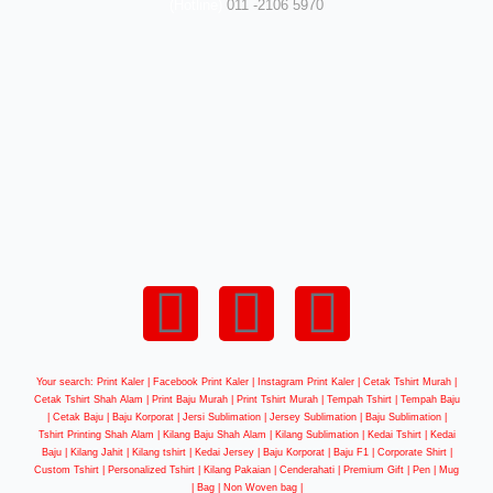
(Hotline)
011 -2106 5970
Your search: Print Kaler |
Facebook Print Kaler
| Instagram Print Kaler | Cetak Tshirt Murah |
Cetak Tshirt Shah Alam | Print Baju Murah | Print Tshirt Murah | Tempah Tshirt | Tempah Baju
| Cetak Baju | Baju Korporat | Jersi Sublimation | Jersey Sublimation | Baju Sublimation |
Tshirt Printing Shah Alam | Kilang Baju Shah Alam | Kilang Sublimation | Kedai Tshirt | Kedai
Baju | Kilang Jahit | Kilang tshirt | Kedai Jersey | Baju Korporat | Baju F1 | Corporate Shirt |
Custom Tshirt | Personalized Tshirt | Kilang Pakaian | Cenderahati | Premium Gift | Pen | Mug
| Bag | Non Woven bag |