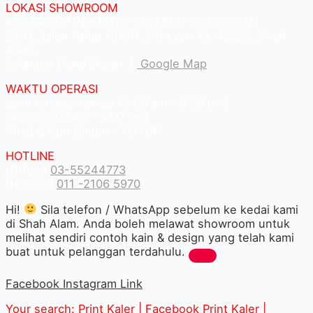
LOKASI SHOWROOM
APS GROUP INDUSTRY SDN BHD (1126661-M)
55/G, Jalan Pahat H/15H, Seksyen 15, 40200, Shah
Alam,
Selangor Darul Ehsan. |
Google Map
WAKTU OPERASI
Isnin hingga Jumaat (9.00 am – 6.00 pm)
Sabtu (9.00 am – 1.00 pm)
Ahad & Cuti Umum – TUTUP
HOTLINE
(Office)
03-55244773
(Hotline)
011 -2106 5970
Hi!
Sila telefon / WhatsApp sebelum ke kedai kami
di Shah Alam. Anda boleh melawat showroom untuk
melihat sendiri contoh kain & design yang telah kami
buat untuk pelanggan terdahulu.
Facebook
Instagram
Link
Your search: Print Kaler |
Facebook Print Kaler
|