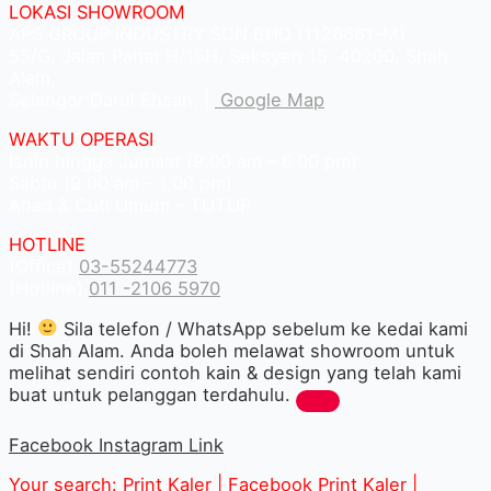
LOKASI SHOWROOM
APS GROUP INDUSTRY SDN BHD (1126661-M)
55/G, Jalan Pahat H/15H, Seksyen 15, 40200, Shah
Alam,
Selangor Darul Ehsan. |
Google Map
WAKTU OPERASI
Isnin hingga Jumaat (9.00 am – 6.00 pm)
Sabtu (9.00 am – 1.00 pm)
Ahad & Cuti Umum – TUTUP
HOTLINE
(Office)
03-55244773
(Hotline)
011 -2106 5970
Hi!
Sila telefon / WhatsApp sebelum ke kedai kami
di Shah Alam. Anda boleh melawat showroom untuk
melihat sendiri contoh kain & design yang telah kami
buat untuk pelanggan terdahulu.
Facebook
Instagram
Link
Your search: Print Kaler |
Facebook Print Kaler
|