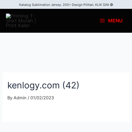
Skip
Katalog Sublimation Jersey. 200+ Design Pilihan.
KLIK SINI 🔴
to
MENU
content
Main
Menu
kenlogy.com (42)
By
Admin
/
01/02/2023