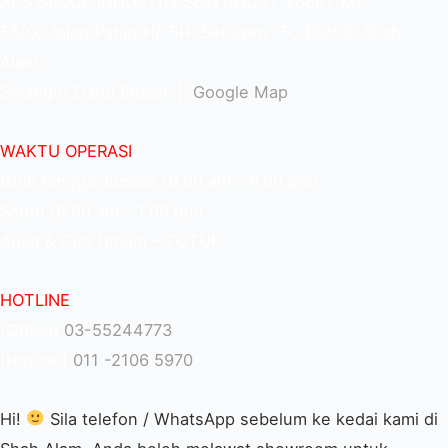
APS GROUP INDUSTRY SDN BHD (1126661-M)
55/G, Jalan Pahat H/15H, Seksyen 15, 40200, Shah
Alam,
Selangor Darul Ehsan. |
Google Map
WAKTU OPERASI
Isnin hingga Jumaat (9.00 am – 6.00 pm)
Sabtu (9.00 am – 1.00 pm)
Ahad & Cuti Umum – TUTUP
HOTLINE
(Office)
03-55244773
(Hotline)
011 -2106 5970
Hi!
Sila telefon / WhatsApp sebelum ke kedai kami di