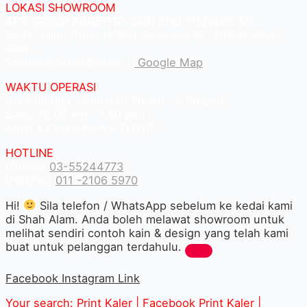
LOKASI SHOWROOM
APS GROUP INDUSTRY SDN BHD (1126661-M)
55/G, Jalan Pahat H/15H, Seksyen 15, 40200, Shah
Alam,
Selangor Darul Ehsan. |
Google Map
WAKTU OPERASI
Isnin hingga Jumaat (9.00 am – 6.00 pm)
Sabtu (9.00 am – 1.00 pm)
Ahad & Cuti Umum – TUTUP
HOTLINE
(Office)
03-55244773
(Hotline)
011 -2106 5970
Hi!
Sila telefon / WhatsApp sebelum ke kedai kami
di Shah Alam. Anda boleh melawat showroom untuk
melihat sendiri contoh kain & design yang telah kami
buat untuk pelanggan terdahulu.
Facebook
Instagram
Link
Your search: Print Kaler |
Facebook Print Kaler
|