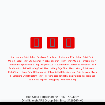
Your search: Print Kaler |
Facebook Print Kaler
| Instagram Print Kaler | Cetak Tshirt
Murah | Cetak Tshirt Shah Alam | Print Baju Murah | Print Tshirt Murah | Tempah Tshirt |
Tempah Baju | Cetak Baju | Baju Korporat | Jersi Sublimation | Jersey Sublimation | Baju
Sublimation | Tshirt Printing Shah Alam | Kilang Baju Shah Alam | Kilang Sublimation |
Kedai Tshirt | Kedai Baju | Kilang Jahit | Kilang tshirt | Kedai Jersey | Baju Korporat | Baju
F1 | Corporate Shirt | Custom Tshirt | Personalized Tshirt | Kilang Pakaian | Cenderahati |
Premium Gift | Pen | Mug | Bag | Non Woven bag |
Hak Cipta Terpelihara © PRINT KALER ®
Dimiliki oleh APS Group Sdn. Bhd. (1126661-M)
WEB DESIGN BY
BW