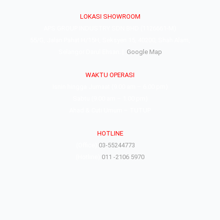
LOKASI SHOWROOM
APS GROUP INDUSTRY SDN BHD (1126661-M)
55/G, Jalan Pahat H/15H, Seksyen 15, 40200, Shah Alam,
Selangor Darul Ehsan. |
Google Map
WAKTU OPERASI
Isnin hingga Jumaat (9.00 am – 6.00 pm)
Sabtu (9.00 am – 1.00 pm)
Ahad & Cuti Umum – TUTUP
HOTLINE
(Office)
03-55244773
(Hotline)
011 -2106 5970