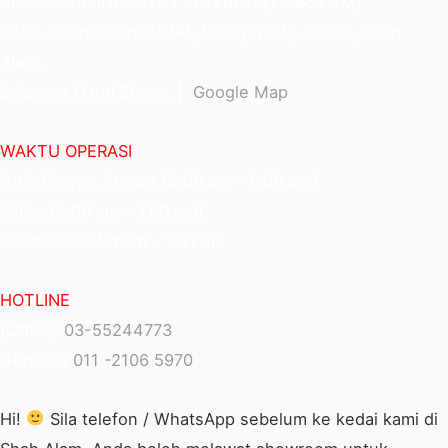
APS GROUP INDUSTRY SDN BHD (1126661-M)
55/G, Jalan Pahat H/15H, Seksyen 15, 40200, Shah
Alam,
Selangor Darul Ehsan. |
Google Map
WAKTU OPERASI
Isnin hingga Jumaat (9.00 am – 6.00 pm)
Sabtu (9.00 am – 1.00 pm)
Ahad & Cuti Umum – TUTUP
HOTLINE
(Office)
03-55244773
(Hotline)
011 -2106 5970
Hi!
Sila telefon / WhatsApp sebelum ke kedai kami di