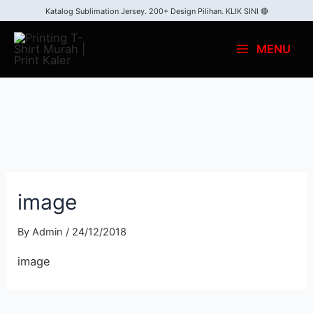
Skip
Katalog Sublimation Jersey. 200+ Design Pilihan.
KLIK SINI 🔴
to
MENU
content
Main
Menu
image
By
Admin
/
24/12/2018
image