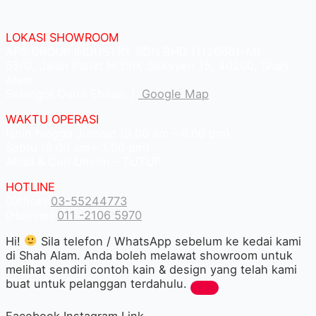
LOKASI SHOWROOM
APS GROUP INDUSTRY SDN BHD (1126661-M)
55/G, Jalan Pahat H/15H, Seksyen 15, 40200, Shah
Alam,
Selangor Darul Ehsan. |
Google Map
WAKTU OPERASI
Isnin hingga Jumaat (9.00 am – 6.00 pm)
Sabtu (9.00 am – 1.00 pm)
Ahad & Cuti Umum – TUTUP
HOTLINE
(Office)
03-55244773
(Hotline)
011 -2106 5970
Hi!
Sila telefon / WhatsApp sebelum ke kedai kami
di Shah Alam. Anda boleh melawat showroom untuk
melihat sendiri contoh kain & design yang telah kami
buat untuk pelanggan terdahulu.
Facebook
Instagram
Link