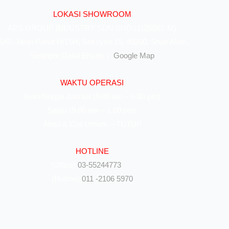
LOKASI SHOWROOM
APS GROUP INDUSTRY SDN BHD (1126661-M)
5/G, Jalan Pahat H/15H, Seksyen 15, 40200, Shah Alam,
Selangor Darul Ehsan. |
Google Map
WAKTU OPERASI
Isnin hingga Jumaat (9.00 am – 6.00 pm)
Sabtu (9.00 am – 1.00 pm)
Ahad & Cuti Umum – TUTUP
HOTLINE
(Office)
03-55244773
(Hotline)
011 -2106 5970