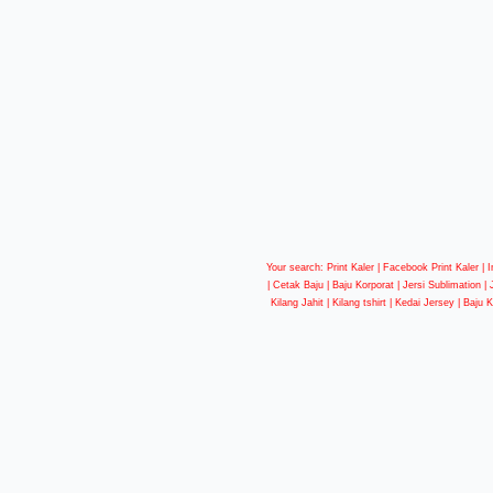
Your search: Print Kaler |
Facebook Print Kaler
| I
| Cetak Baju | Baju Korporat | Jersi Sublimation |
Kilang Jahit | Kilang tshirt | Kedai Jersey | Baju