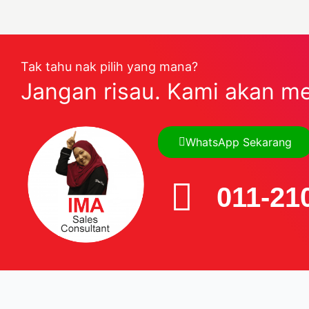
Tak tahu nak pilih yang mana?
Jangan risau. Kami akan m
WhatsApp Sekarang
011-21