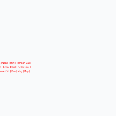
| Tempah Tshirt | Tempah Baju
 | Kedai Tshirt | Kedai Baju |
mium Gift | Pen | Mug | Bag |