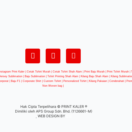
nstagram Print Kaler | Cetak Tshirt Murah | Cetak Tshirt Shah Alam | Print Baju Murah | Print Tshirt Murah 
 Jersey Sublimation | Baju Sublimation | Tshirt Printing Shah Alam | Kilang Baju Shah Alam | Kilang Sublimation
 Korporat | Baju F1 | Corporate Shirt | Custom Tshirt | Personalized Tshirt | Kilang Pakaian | Cenderahati | Pre
Non Woven bag |
Hak Cipta Terpelihara © PRINT KALER ®
Dimiliki oleh APS Group Sdn. Bhd. (1126661-M)
WEB DESIGN BY
BW