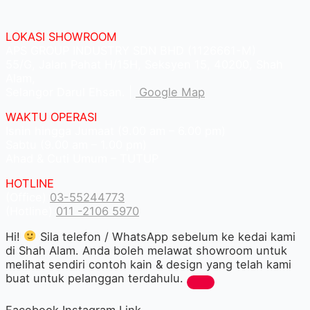
LOKASI SHOWROOM
APS GROUP INDUSTRY SDN BHD (1126661-M)
55/G, Jalan Pahat H/15H, Seksyen 15, 40200, Shah
Alam,
Selangor Darul Ehsan. |
Google Map
WAKTU OPERASI
Isnin hingga Jumaat (9.00 am – 6.00 pm)
Sabtu (9.00 am – 1.00 pm)
Ahad & Cuti Umum – TUTUP
HOTLINE
(Office)
03-55244773
(Hotline)
011 -2106 5970
Hi!
Sila telefon / WhatsApp sebelum ke kedai kami
di Shah Alam. Anda boleh melawat showroom untuk
melihat sendiri contoh kain & design yang telah kami
buat untuk pelanggan terdahulu.
Facebook
Instagram
Link