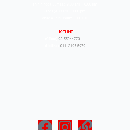
Isnin hingga Jumaat (9.00 am – 6.00 pm)
Sabtu (9.00 am – 1.00 pm)
Ahad & Cuti Umum – TUTUP
HOTLINE
(Office)
03-55244773
(Hotline)
011 -2106 5970