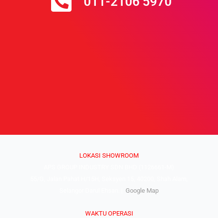
011-2106 5970
LOKASI SHOWROOM
APS GROUP INDUSTRY SDN BHD (1126661-M)
55/G, Jalan Pahat H/15H, Seksyen 15, 40200, Shah Alam,
Selangor Darul Ehsan. |
Google Map
WAKTU OPERASI