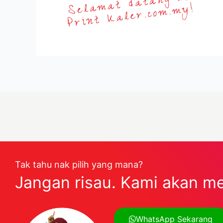
Tak tahu nak pilih yang mana?
Jangan risau. Kami akan m
WhatsApp Sekarang