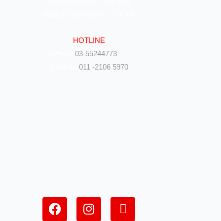
Sabtu (9.00 am – 1.00 pm)
Ahad & Cuti Umum – TUTUP
HOTLINE
(Office)
03-55244773
(Hotline)
011 -2106 5970