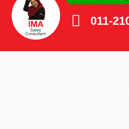
011-21
5