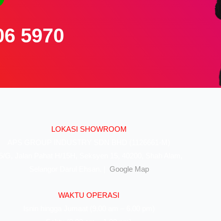
06 5970
LOKASI SHOWROOM
APS GROUP INDUSTRY SDN BHD (1126661-M)
5/G, Jalan Pahat H/15H, Seksyen 15, 40200, Shah Alam,
Selangor Darul Ehsan. |
Google Map
WAKTU OPERASI
Isnin hingga Jumaat (9.00 am – 6.00 pm)